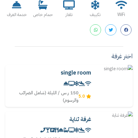
WiFi
تكييف
تلفاز
حمام خاص
خدمة الغرف
اختر غرفة
single room
150 ر.س / الليلة (شامل الضرائب
5.0
والرسوم)
غرفة ثناية