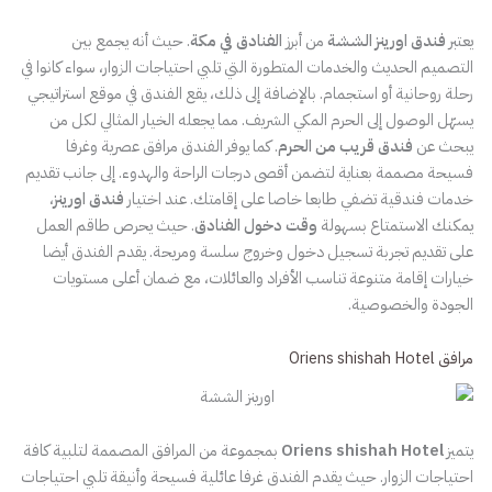
يعتبر
فندق اورينز الششة
من أبرز
الفنادق في مكة
. حيث أنه يجمع بين
التصميم الحديث والخدمات المتطورة التي تلبي احتياجات الزوار، سواء كانوا في
رحلة روحانية أو استجمام. بالإضافة إلى ذلك، يقع الفندق في موقع استراتيجي
يسهّل الوصول إلى الحرم المكي الشريف. مما يجعله الخيار المثالي لكل من
يبحث عن
فندق قريب من الحرم
. كما يوفر الفندق مرافق عصرية وغرفا
فسيحة مصممة بعناية لتضمن أقصى درجات الراحة والهدوء. إلى جانب تقديم
خدمات فندقية تضفي طابعا خاصا على إقامتك. عند اختيار
فندق اورينز
،
يمكنك الاستمتاع بسهولة
وقت دخول الفنادق
. حيث يحرص طاقم العمل
على تقديم تجربة تسجيل دخول وخروج سلسة ومريحة. يقدم الفندق أيضا
خيارات إقامة متنوعة تناسب الأفراد والعائلات، مع ضمان أعلى مستويات
الجودة والخصوصية.
مرافق Oriens shishah Hotel
يتميز
Oriens shishah Hotel
بمجموعة من المرافق المصممة لتلبية كافة
احتياجات الزوار. حيث يقدم الفندق غرفا عائلية فسيحة وأنيقة تلبي احتياجات