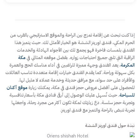
إذا كنت تبحث عن إقامة تمزج بين الراحة والموقع الاستراتيجي بالقرب من
الحرم المكي، فندق اورينز الششة هو الخيار الأمثل لك. حيث يتميز هذا
الفندق بلمسات فاخرة فهو يجمع لك بين الأجواء الهادئة والخدمات
الراقية التي تلبي جميع احتياجات زواره. بفضل موقعه المثالي في
مكة
المكرمة
، يعد الفندق وجهة مميزة للراغبين في أداء مناسك الحج والعمرة
بكل سهولة وراحة. كما يقدم الفندق خيارات إقامة متعددة تناسب العائلات
والأفراد على حد سواء، مع مرافق حديثة وخدمة عملاء لا مثيل لها.
للحصول على أفضل عروض حجز فندق في مكة، يمكنك زيارة
موقع أكنان
للسياحة
. حيث نُسهل عليك الوصول إلى أرقى فنادق مكة بأسعار تنافسية
وتجربة حجز سلسة. دع زيارتك لمكة تكون أكثر من مجرد رحلة، واجعلها
تجربة تنبض بالراحة والتميز مع فندق اورينز.
نبذة حول فندق اورينز الششة