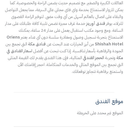
العائلات الكبيرة والصغير. مع تصميم حديث يضمن الراحة والخصوصية. كما
يمكن للزوار الاستمتاع بخدمة واي فاي مجاني عالي السرعة، مما يجعل التواصل
والبقاء على اتصال بالعالم أسهل من أي وقت مضى. لتوفير الراحة القصوى
للنزلاء، يوفر
فندق أورينز
خدمة غرف مميزة تضمن تلبية كافة طلباتك على مدار
الساعة. ومع وجود مكتب استقبال يعمل على مدار 24 ساعة، يمكنك
الاستمتاع بتجربة تسجيل وصول ومغادرة سلسة دون أي عناء. يعتبر
Oriens
Shishah Hotel
من أبرز الخيارات عند البحث عن
فنادق مكة
التي تجمع بين
الجودة والرفاهية بأسعار تنافسية. إذا كنت تبحث عن أفضل
اسعار الفنادق في
مكة
وتجربة
الحجز الفندقي
المثالية، فإن هذا الفندق يقدم لك القيمة المثلى
التي تجمع بين الموقع المثالي والخدمات المتكاملة. احجز إقامتك الآن
واستمتع برفاهية تتجاوز توقعاتك.
موقع الفندق
الموقع غير محدد على الخريطة