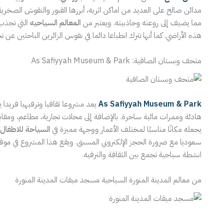
مدائن صالح على العديد من اماكن اثريه، أبرزها القبور والنقوش الصخرية ا
مما يضيف إلى روعته وجاذبيته. ويعتبر من
المعالم السياحيه
التي تجذب 
هذه الأراضي. كما أنها تترك انطباعا دائما في نفوس الزائرين الباحثين عن 
متحف وبستان الصافية: As Safiyyah Museum & Park
As Safiyyah Museum & Park
يعد مشروعا ثقافيا وترفيهيا فريدا
هادئة وممرات مائية ساحرة. بالإضافة إلى محلات تجارية، مطاعم، ومقا
يجعله مكانًا مناسبًا لمختلف الأعمار ووجهة مميزة في
السياحة للاطفال
سعوديا مع ضرورة الحجز الإلكتروني المسبق. ويقع هذا المشروع في م
انشطة سياحية تجمع بين الثقافة والترفيه.
من معالم المدينة المنورة السياحية مسجد ميقات المدينة المنورة