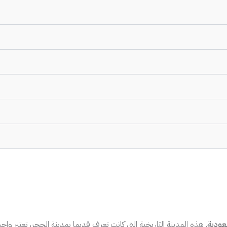
المنورة من أقدس الوجهات السياحية. حيث أنها تجمع لك بين كل من الطاب
قدم تجربة سياحية غنية. مما يتيح للزوار فرصة التعرف على المعالم السياحيه
خ الإسلامي والتعرف على الإرث الثقافي العريق للمدينة. إضافة إلى ذل
ترخاء والتعلم.
سعودية
. هذه المدينة التاريخية التي كانت تعرف قديما بمدينة الحجر، تعتبر وا