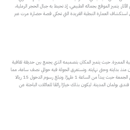
آثار. يتميز الموقع بجماله الطبيعي، إذ تحيط به جبال الحجر الرملية،
لى استكشاف العمارة النبطية الفريدة التي تحكي قصة حضارة مرت عبر
ة المميزة. حيث يتميز المكان بتصميمه الذي يجمع بين حديقة ثقافية
منذ بدايته وحتى نهايته. وتستغرق الجولة فيه حوالي نصف ساعة، مما
. يفتح لكم المتحف أبوابه يوميا من الساعة 7 صباحا حتى 12 ظهرا، ما عدا يوم الجمعة حيث يبدأ من الساعة 1 ظهرًا. وتبلغ رسوم الدخول 15 ريالا
دق بولمان المدينة. ليكون بذلك خيارًا رائعًا للعائلات الباحثة عن