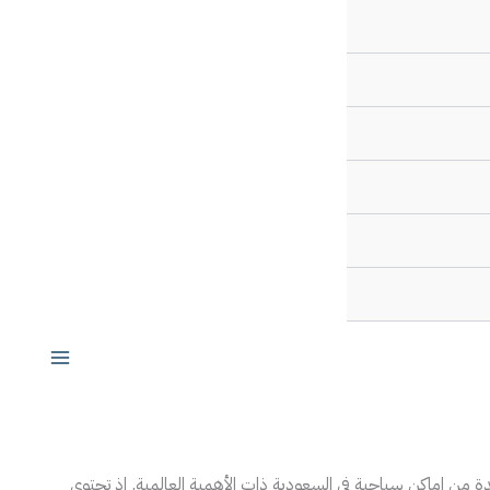
ع الديني والتاريخي. مما يجعلها وجهة مميزة للزوار من مختلف
 التي تمثل جزءًا هاما من التراث الإسلامي. ويمكن للزوار أيضا
ك، تتوفر للزائرين معلومات عن السياحه تساعدهم على التخطيط
حدة من اماكن سياحية في السعودية ذات الأهمية العالمية. إذ تحتوي